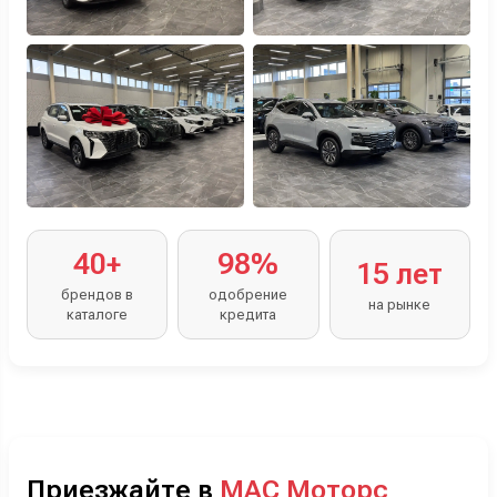
40+
98%
15 лет
брендов в
одобрение
на рынке
каталоге
кредита
Приезжайте в
МАС Моторс