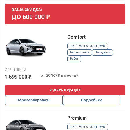
ВАША СКИДКА:
ДО
600 000
₽
Comfort
1.5T 190 л.с. 7DCT 2WD
Бензиновый
Передний
Робот
2 199 000 ₽
от 20 167 ₽ в месяц*
1 599 000 ₽
Купить в кредит
Зарезервировать
Подробнее
Premium
1.5T 190 л.с. 7DCT 2WD