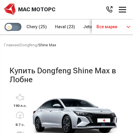
МАС МОТОРС
Chery
(25)
Haval
(23)
Jetour
Все марки
(8)
Kaiyi
(4)
Главная
/
Dongfeng
/
Shine Max
Купить Dongfeng Shine Max в
Лобне
190 л.с.
8.7 с.