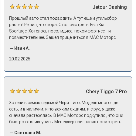
Jetour
Dashing
Прошлый авто стал подводить. А тут еще и утильсбор
растет! Решил, что пора. Стал смотреть. Был Kia
Sportage. Хотелось посолиднее, покомфортнее - и
повместительнее. Зашел прицениться в МАС Моторс.
Менеджер предложил «выбрать спиной». Сел в Дашинг -
— Иван А.
и прям мое! Даже не скажешь, что «китаец». Прям не
вылезая из него и порешали. Спортэйдж в трейд-ин
20.02.2025
забрали, я его пригнал на следующий день. Все быстро
оформили, и готово.
Chery
Tiggo 7 Pro
Хотели в семью седьмой Чери Тиго. Модель много где
есть, и в наличии, и по всяким акциям, и с рук, я даже
сначала растерялась. В МАС Моторс подкупило, что они
быстро откликнулись. Менеджер пригласил посмотреть
комплектации в наличии, ну и просто посидеть в ней,
— Светлана М.
примериться. Нам тут недалеко, пришли в салон - и в тот