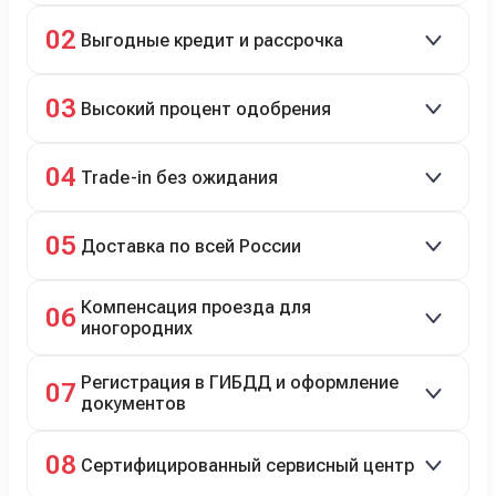
Скидки до 40%, более 40 брендов, новые и
02
Выгодные кредит и рассрочка
подержанные авто.
Кредит до 8 лет под 4,9% (до 3,5 млн руб.),
03
Высокий процент одобрения
рассрочка 0% на 2 года при первом взносе 35–50%.
98% заявок на кредит успешно одобряются.
04
Trade-in без ожидания
Зачёт рыночной стоимости старого авто сразу.
05
Доставка по всей России
Автовозом, Ж/Д, морем или перегоном водителем.
Компенсация проезда для
06
иногородних
До 20 000 руб. при предъявлении билетов.
Регистрация в ГИБДД и оформление
07
документов
Полное сопровождение.
08
Сертифицированный сервисный центр