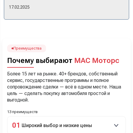
же день купили машину! Неожиданно, но довольны! Все
17.02.2025
прошло классно: посмотрели Чери, посмотрели другие
кроссоверы б/у в ту же цену, посидели, подумали,
посчитали с кредитным специалистом. Анечку мы,
наверно, часа два мучили вопросами). Решили, что
лучше немного переплатить за новую, зато без пробега.
Наша Тигоша уже нас радует! Спасибо нашему
менеджеру Сергею, профессионал своего дела!
Преимущества
Почему выбирают
МАС Моторс
Более 15 лет на рынке. 40+ брендов, собственный
сервис, государственные программы и полное
сопровождение сделки — всё в одном месте. Наша
цель — сделать покупку автомобиля простой и
выгодной.
13 преимуществ
01
Широкий выбор и низкие цены