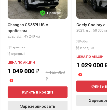
Проверен
Changan CS35PLUS с
Geely Coolray с 
пробегом
2021, л.с., 50 000 км
2020, л.с., 49 240 км
Робот
Вариатор
Передний
Передний
ЦЕНА ПО АКЦИИ
ЦЕНА ПО АКЦИИ
1 029 000
₽
1 049 000
₽
1 153 900
?
₽
?
Купить в 
Купить в кредит
Зарезерви
Зарезервировать