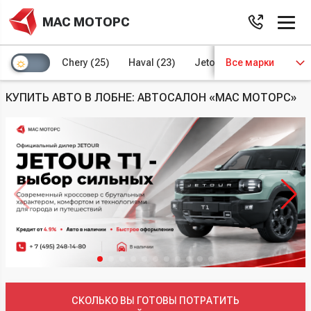
МАС МОТОРС
Chery
(25)
Haval
(23)
Jetour
Все марки
(8)
Kaiyi
(4)
КУПИТЬ АВТО В ЛОБНЕ: АВТОСАЛОН «МАС МОТОРС»
СКОЛЬКО ВЫ ГОТОВЫ ПОТРАТИТЬ