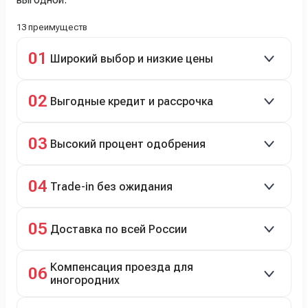
13 преимуществ
01
Широкий выбор и низкие цены
Скидки до 40%, более 40 брендов, новые и
02
Выгодные кредит и рассрочка
подержанные авто.
Кредит до 8 лет под 4,9% (до 3,5 млн руб.),
03
Высокий процент одобрения
рассрочка 0% на 2 года при первом взносе 35–50%.
98% заявок на кредит успешно одобряются.
04
Trade-in без ожидания
Зачёт рыночной стоимости старого авто сразу.
05
Доставка по всей России
Автовозом, Ж/Д, морем или перегоном водителем.
Компенсация проезда для
06
иногородних
До 20 000 руб. при предъявлении билетов.