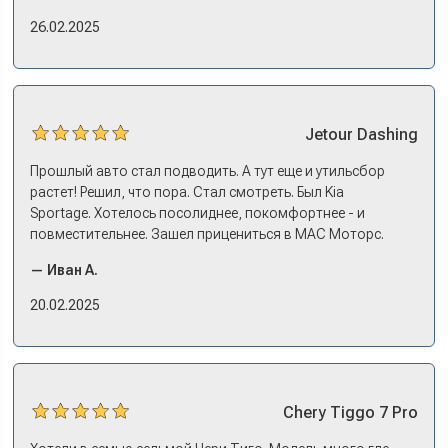
еще ОСАГО и КАСКО оформили. Зато на выдаче такие
26.02.2025
эмоции. Ну, еле сдержался. Красивая машина!
Jetour
Dashing
Прошлый авто стал подводить. А тут еще и утильсбор
растет! Решил, что пора. Стал смотреть. Был Kia
Sportage. Хотелось посолиднее, покомфортнее - и
повместительнее. Зашел прицениться в МАС Моторс.
Менеджер предложил «выбрать спиной». Сел в Дашинг -
— Иван А.
и прям мое! Даже не скажешь, что «китаец». Прям не
вылезая из него и порешали. Спортэйдж в трейд-ин
20.02.2025
забрали, я его пригнал на следующий день. Все быстро
оформили, и готово.
Chery
Tiggo 7 Pro