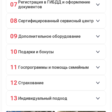
Регистрация в ГИБДД и оформление
07
документов
Полное сопровождение.
08
Сертифицированный сервисный центр
Гарантийное и постгарантийное ТО, кузовной и
09
Дополнительное оборудование
технический ремонт.
Дооснащение аксессуарами и оборудованием.
10
Подарки и бонусы
Комплект зимней резины в подарок, скидки по
11
Госпрограммы и помощь семейным
программе лояльности.
Скидки на первый или семейный автомобиль.
12
Страхование
Оформление ОСАГО и КАСКО с приятными
13
Индивидуальный подход
бонусами для клиентов.
Персональный менеджер помогает с выбором и