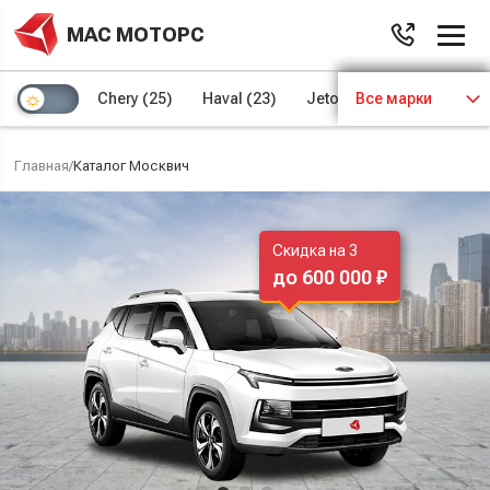
МАС МОТОРС
Chery
(25)
Haval
(23)
Jetour
Все марки
(8)
Kaiyi
(4)
Главная
/
Каталог Москвич
Скидка на 3
до 600 000 ₽