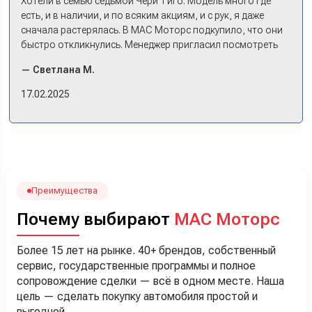
Хотели в семью седьмой Чери Тиго. Модель много где
есть, и в наличии, и по всяким акциям, и с рук, я даже
сначала растерялась. В МАС Моторс подкупило, что они
быстро откликнулись. Менеджер пригласил посмотреть
комплектации в наличии, ну и просто посидеть в ней,
— Светлана М.
примериться. Нам тут недалеко, пришли в салон - и в тот
же день купили машину! Неожиданно, но довольны! Все
17.02.2025
прошло классно: посмотрели Чери, посмотрели другие
кроссоверы б/у в ту же цену, посидели, подумали,
посчитали с кредитным специалистом. Анечку мы,
наверно, часа два мучили вопросами). Решили, что
лучше немного переплатить за новую, зато без пробега.
Наша Тигоша уже нас радует! Спасибо нашему
менеджеру Сергею, профессионал своего дела!
Преимущества
Почему выбирают
МАС Моторс
Более 15 лет на рынке. 40+ брендов, собственный
сервис, государственные программы и полное
сопровождение сделки — всё в одном месте. Наша
цель — сделать покупку автомобиля простой и
выгодной.