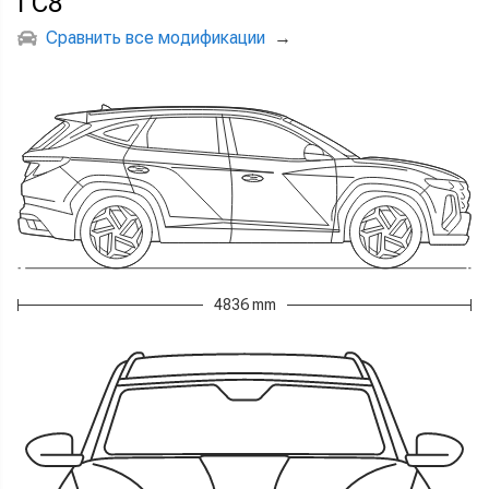
ГС8
Сравнить все модификации
→
4836 mm