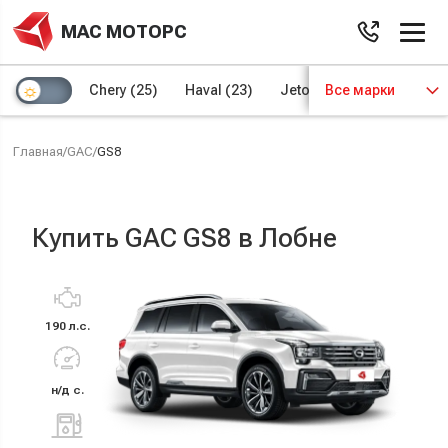
МАС МОТОРС
Chery
(25)
Haval
(23)
Jetour
Все марки
(8)
Kaiyi
(4)
Главная
/
GAC
/
GS8
Купить GAC GS8 в Лобне
190 л.с.
н/д с.