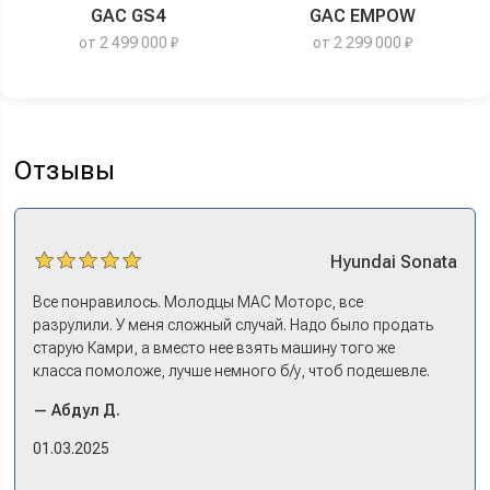
GAC GS4
GAC EMPOW
от 2 499 000 ₽
от 2 299 000 ₽
Отзывы
Hyundai
Sonata
Все понравилось. Молодцы МАС Моторс, все
разрулили. У меня сложный случай. Надо было продать
старую Камри, а вместо нее взять машину того же
класса помоложе, лучше немного б/у, чтоб подешевле.
Ну и автокредит найти не с лошадиными процентами. И
— Абдул Д.
либо самому всем этим заниматься – а работать когда?
Либо искать салон, где есть нормальный трейд-ин. И
01.03.2025
чтобы выплату за старую машину наличкой на руки. Или
чтобы можно в качестве стартового взноса по кредиту.