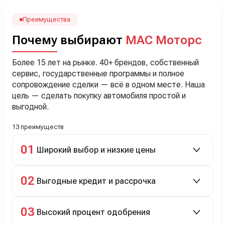
Наша Тигоша уже нас радует! Спасибо нашему
менеджеру Сергею, профессионал своего дела!
Преимущества
Почему выбирают
МАС Моторс
Более 15 лет на рынке. 40+ брендов, собственный
сервис, государственные программы и полное
сопровождение сделки — всё в одном месте. Наша
цель — сделать покупку автомобиля простой и
выгодной.
13 преимуществ
01
Широкий выбор и низкие цены
Скидки до 40%, более 40 брендов, новые и
02
Выгодные кредит и рассрочка
подержанные авто.
Кредит до 8 лет под 4,9% (до 3,5 млн руб.),
03
Высокий процент одобрения
рассрочка 0% на 2 года при первом взносе 35–50%.