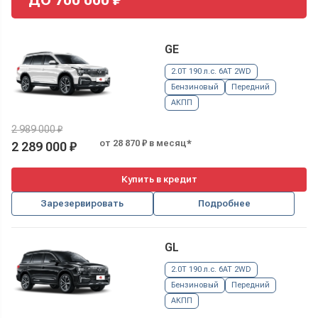
GE
2.0T 190 л.с. 6AT 2WD
Бензиновый
Передний
АКПП
2 989 000 ₽
от 28 870 ₽ в месяц*
2 289 000 ₽
Купить в кредит
Зарезервировать
Подробнее
GL
2.0T 190 л.с. 6AT 2WD
Бензиновый
Передний
АКПП