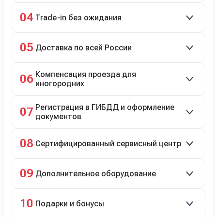
98% заявок на кредит успешно одобряются.
04
Trade-in без ожидания
Зачёт рыночной стоимости старого авто сразу.
05
Доставка по всей России
Автовозом, Ж/Д, морем или перегоном водителем.
Компенсация проезда для
06
иногородних
До 20 000 руб. при предъявлении билетов.
Регистрация в ГИБДД и оформление
07
документов
Полное сопровождение.
08
Сертифицированный сервисный центр
Гарантийное и постгарантийное ТО, кузовной и
09
Дополнительное оборудование
технический ремонт.
Дооснащение аксессуарами и оборудованием.
10
Подарки и бонусы