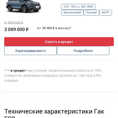
2.0T 190 л.с. 6AT 4WD
Бензиновый
Полный
АКПП
3 789 000 ₽
от 38 960 ₽ в месяц*
3 089 000 ₽
Купить в кредит
Зарезервировать
Подробнее
***
в кредит
при условии: первоначального взноса от 10%
стоимости, выбранных скидках и сроком на 7 лет под 4.9%
годовых
Технические характеристики Гак