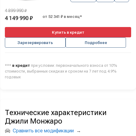
4 899 990 ₽
от 52 341 ₽ в месяц*
4 149 990 ₽
Купить в кредит
Зарезервировать
Подробнее
***
в кредит
при условии: первоначального взноса от 10%
стоимости, выбранных скидках и сроком на 7 лет под 4.9%
годовых
Технические характеристики
Джили Монжаро
Сравнить все модификации
→