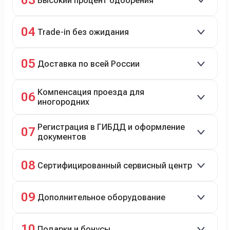
03
Высокий процент одобрения
рассрочка 0% на 2 года при первом взносе 35–50%.
98% заявок на кредит успешно одобряются.
04
Trade-in без ожидания
Зачёт рыночной стоимости старого авто сразу.
05
Доставка по всей России
Автовозом, Ж/Д, морем или перегоном водителем.
Компенсация проезда для
06
иногородних
До 20 000 руб. при предъявлении билетов.
Регистрация в ГИБДД и оформление
07
документов
Полное сопровождение.
08
Сертифицированный сервисный центр
Гарантийное и постгарантийное ТО, кузовной и
09
Дополнительное оборудование
технический ремонт.
Дооснащение аксессуарами и оборудованием.
10
Подарки и бонусы