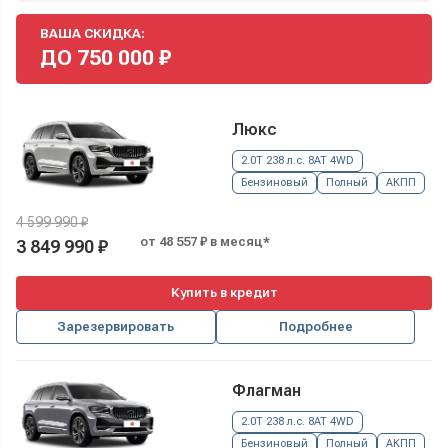
ВАША СКИДКА:
ДО
750 000
₽
Люкс
2.0T 238 л.с. 8AT 4WD
Бензиновый
Полный
АКПП
4 599 990 ₽
от 48 557 ₽ в месяц*
3 849 990 ₽
Купить в кредит
Зарезервировать
Подробнее
Флагман
2.0T 238 л.с. 8AT 4WD
Бензиновый
Полный
АКПП