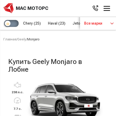
МАС МОТОРС
Chery
(25)
Haval
(23)
Jetour
Все марки
(8)
Kaiyi
(4)
Главная
/
Geely
/
Monjaro
Купить Geely Monjaro в
Лобне
238 л.с.
7.7 с.