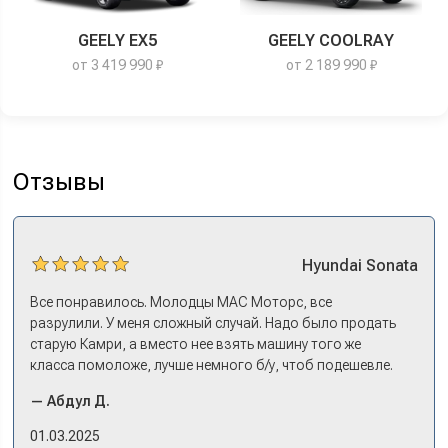
GEELY EX5
GEELY COOLRAY
от 3 419 990 ₽
от 2 189 990 ₽
Отзывы
Hyundai
Sonata
Все понравилось. Молодцы МАС Моторс, все
разрулили. У меня сложный случай. Надо было продать
старую Камри, а вместо нее взять машину того же
класса помоложе, лучше немного б/у, чтоб подешевле.
Ну и автокредит найти не с лошадиными процентами. И
— Абдул Д.
либо самому всем этим заниматься – а работать когда?
Либо искать салон, где есть нормальный трейд-ин. И
01.03.2025