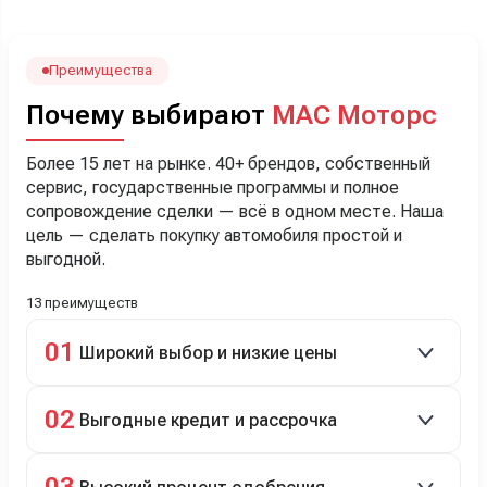
наверно, часа два мучили вопросами). Решили, что
лучше немного переплатить за новую, зато без пробега.
Наша Тигоша уже нас радует! Спасибо нашему
менеджеру Сергею, профессионал своего дела!
Преимущества
Почему выбирают
МАС Моторс
Более 15 лет на рынке. 40+ брендов, собственный
сервис, государственные программы и полное
сопровождение сделки — всё в одном месте. Наша
цель — сделать покупку автомобиля простой и
выгодной.
13 преимуществ
01
Широкий выбор и низкие цены
Скидки до 40%, более 40 брендов, новые и
02
Выгодные кредит и рассрочка
подержанные авто.
Кредит до 8 лет под 4,9% (до 3,5 млн руб.),