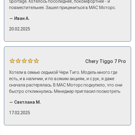
Sportage. Хотелось посолиднее, покомфортнее - и
повместительнее. Зашел прицениться в МАС Моторс.
Менеджер предложил «выбрать спиной». Сел в Дашинг -
— Иван А.
и прям мое! Даже не скажешь, что «китаец». Прям не
вылезая из него и порешали. Спортэйдж в трейд-ин
20.02.2025
забрали, я его пригнал на следующий день. Все быстро
оформили, и готово.
Chery
Tiggo 7 Pro
Хотели в семью седьмой Чери Тиго. Модель много где
есть, и в наличии, и по всяким акциям, и с рук, я даже
сначала растерялась. В МАС Моторс подкупило, что они
быстро откликнулись. Менеджер пригласил посмотреть
комплектации в наличии, ну и просто посидеть в ней,
— Светлана М.
примериться. Нам тут недалеко, пришли в салон - и в тот
же день купили машину! Неожиданно, но довольны! Все
17.02.2025
прошло классно: посмотрели Чери, посмотрели другие
кроссоверы б/у в ту же цену, посидели, подумали,
посчитали с кредитным специалистом. Анечку мы,