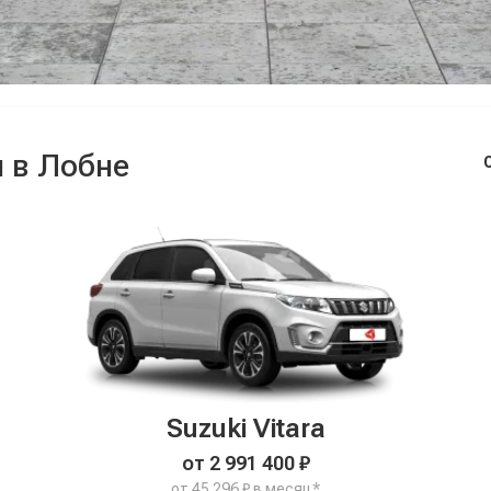
 в Лобне
Suzuki Vitara
от 2 991 400 ₽
от 45 296 ₽ в месяц*