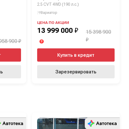
2.5 CVT 4WD (190 л.с.)
Вариатор
ЦЕНА ПО АКЦИИ
13 999 000
₽
15 398 900
₽
958 900 ₽
?
т
Купить в кредит
ть
Зарезервировать