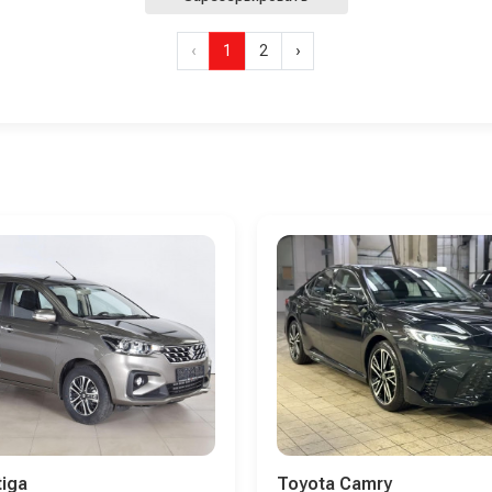
‹
1
2
›
tiga
Toyota Camry