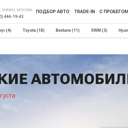
Г, ХИМКИ, МОСКВА
ПОДБОР АВТО
TRADE-IN
С ПРОБЕГО
00) 444-19-43
iyi
(4)
Toyota
(18)
Bestune
(11)
SWM
(3)
Hyun
КИЕ АВТОМОБИЛ
густа