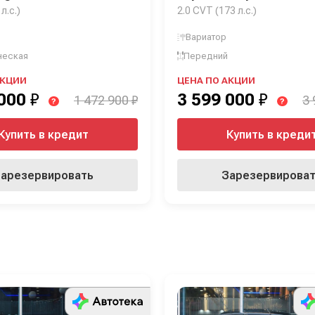
л.с.)
2.0 CVT (173 л.с.)
Вариатор
ческая
Передний
АКЦИИ
ЦЕНА ПО АКЦИИ
 000
₽
3 599 000
₽
1 472 900 ₽
3 
?
?
Купить в кредит
Купить в креди
арезервировать
Зарезервирова