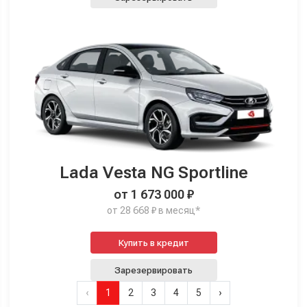
Lada Vesta NG Sportline
от 1 673 000 ₽
от 28 668 ₽ в месяц*
Купить в кредит
Зарезервировать
‹
1
2
3
4
5
›